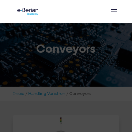
Conveyors
Inicio
/
Handling Vanstron
/
Conveyors